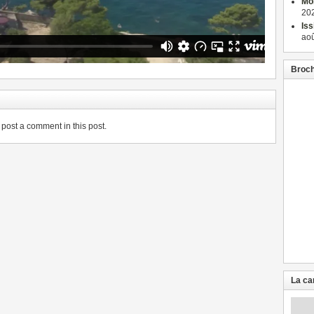
Mon
202
Iss
aoû
Broch
post a comment in this post.
La ca