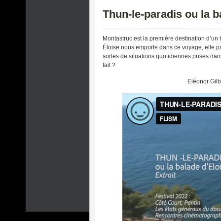
Thun-le-paradis ou la b
Montastruc est la première destination d’un t
Éloise nous emporte dans ce voyage, elle pa
sortes de situations quotidiennes prises dan
fait ?
Eléonor Gilbe