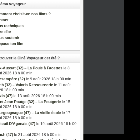
néma voyageur
ment choisit-on nos films ?
ntact
os techniques
re d’or
us soutenir
pose ton film !
trouver le Ciné Voyageur cet été ?
-Aussat (32) – La Poule à Facettes
le 8
t 2026 18 h 00 min
nsampère (32)
le 9 août 2026 18 h 00 min
h (32) – Valoris Ressourcerie
le 11 août
6 18 h 00 min
in (47)
le 13 août 2026 18 h 00 min
nt Jean Poutge (32) – La Poutgerie
le 15
t 2026 18 h 00 min
rgougnague (47) – La vieille école
le 17
t 2026 18 h 00 min
teuil-D’Agenais (47)
le 19 août 2026 18 h 00
n
ch (47)
le 21 août 2026 18 h 00 min