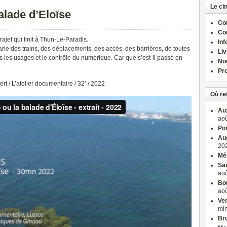
Le ci
alade d’Eloïse
Com
Co
rajet qui finit à Thun-Le-Paradis.
Inf
rle des trains, des déplacements, des accès, des barrières, de toutes
Liv
s les usages et le contrôle du numérique. Car que s’est-il passé en
No
Pro
rt / L’atelier documentaire / 32’ / 2022
Où re
Aux
aoû
Po
Auc
202
Méz
Sai
aoû
Bou
aoû
Ver
mi
Bru