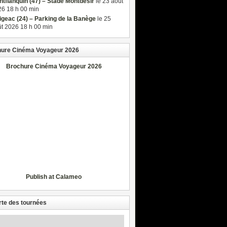
tflanquin (47) – Stade Montdésir
le 23 août
6 18 h 00 min
igeac (24) – Parking de la Banège
le 25
t 2026 18 h 00 min
ure Cinéma Voyageur 2026
Brochure Cinéma Voyageur 2026
Publish at Calameo
rte des tournées