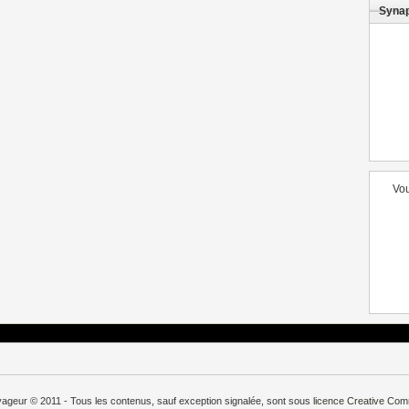
Syna
Vou
oyageur © 2011 - Tous les contenus, sauf exception signalée, sont sous
licence
Creative Co