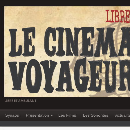
LIBRE ET AMBULANT
Synaps
Présentation
Les Films
Les Sonorités
Actualit