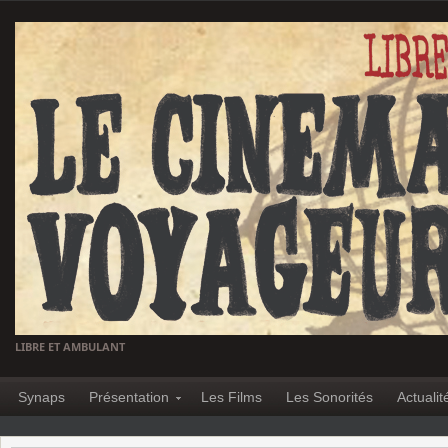
LIBRE ET AMBULANT
Synaps
Présentation
Les Films
Les Sonorités
Actualit