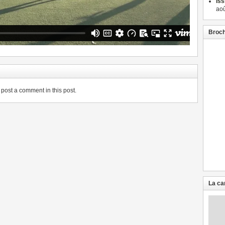
Iss
aoû
Broch
post a comment in this post.
La ca