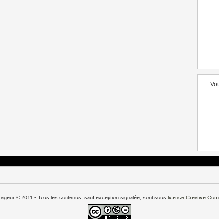
Vou
oyageur © 2011 - Tous les contenus, sauf exception signalée, sont sous
licence
Creative Co