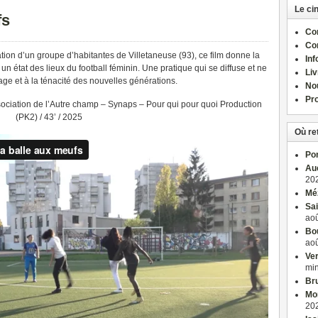
Le ci
fs
Com
Co
nation d’un groupe d’habitantes de Villetaneuse (93), ce film donne la
Inf
n état des lieux du football féminin. Une pratique qui se diffuse et ne
Liv
age et à la ténacité des nouvelles générations.
No
Pro
ciation de l’Autre champ – Synaps – Pour qui pour quoi Production
(PK2) / 43’ / 2025
Où re
Po
Auc
202
Méz
Sai
aoû
Bou
aoû
Ver
mi
Bru
Mon
202