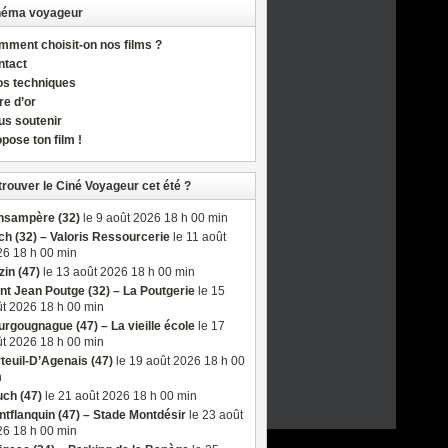
néma voyageur
ment choisit-on nos films ?
ntact
os techniques
re d’or
us soutenir
pose ton film !
trouver le Ciné Voyageur cet été ?
nsampère (32)
le 9 août 2026 18 h 00 min
h (32) – Valoris Ressourcerie
le 11 août
6 18 h 00 min
in (47)
le 13 août 2026 18 h 00 min
nt Jean Poutge (32) – La Poutgerie
le 15
t 2026 18 h 00 min
rgougnague (47) – La vieille école
le 17
t 2026 18 h 00 min
teuil-D’Agenais (47)
le 19 août 2026 18 h 00
n
ch (47)
le 21 août 2026 18 h 00 min
tflanquin (47) – Stade Montdésir
le 23 août
6 18 h 00 min