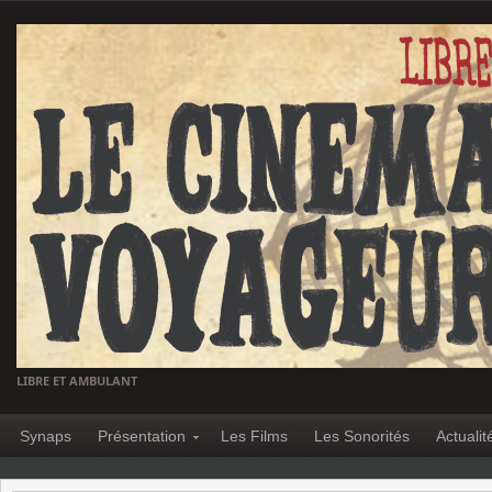
LIBRE ET AMBULANT
Synaps
Présentation
Les Films
Les Sonorités
Actualit