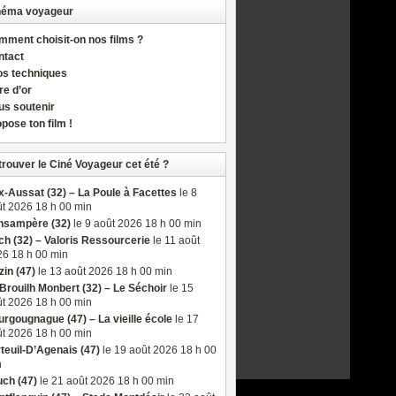
néma voyageur
ment choisit-on nos films ?
ntact
os techniques
re d’or
us soutenir
pose ton film !
trouver le Ciné Voyageur cet été ?
-Aussat (32) – La Poule à Facettes
le 8
t 2026 18 h 00 min
nsampère (32)
le 9 août 2026 18 h 00 min
h (32) – Valoris Ressourcerie
le 11 août
6 18 h 00 min
in (47)
le 13 août 2026 18 h 00 min
Brouilh Monbert (32) – Le Séchoir
le 15
t 2026 18 h 00 min
rgougnague (47) – La vieille école
le 17
t 2026 18 h 00 min
teuil-D’Agenais (47)
le 19 août 2026 18 h 00
n
ch (47)
le 21 août 2026 18 h 00 min