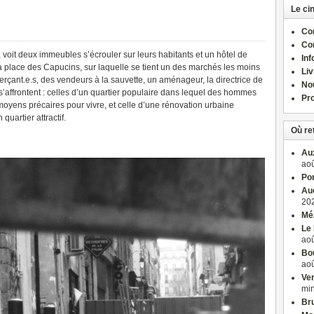
Le ci
Com
Co
, voit deux immeubles s’écrouler sur leurs habitants et un hôtel de
Inf
la place des Capucins, sur laquelle se tient un des marchés les moins
Liv
merçant.e.s, des vendeurs à la sauvette, un aménageur, la directrice de
No
 s’affrontent : celles d’un quartier populaire dans lequel des hommes
Pro
 moyens précaires pour vivre, et celle d’une rénovation urbaine
quartier attractif.
Où re
Aux
aoû
Po
Auc
202
Méz
Le 
aoû
Bou
aoû
Ver
mi
Bru