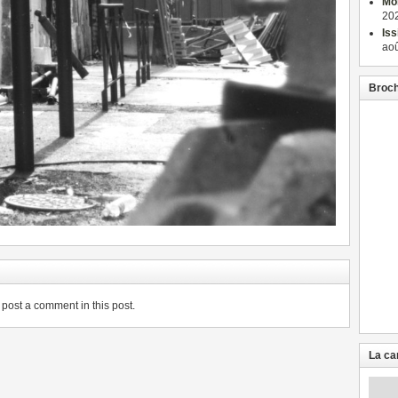
Mon
202
Iss
aoû
Broch
post a comment in this post.
La ca