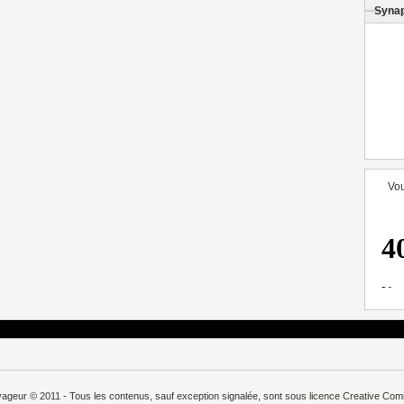
Syna
Vou
oyageur © 2011 - Tous les contenus, sauf exception signalée, sont sous
licence
Creative Co