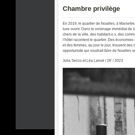
Chambre privilège
En 2019, le quartier de Noailles, à Marseille
luxe ouvrir. Dans le voisinage immédiat de 
chers de la ville, des habitant.e.s, des com
l’hôtel racontent le quartier. Des économies
et des femmes, au jour le jour, trouvent des
opportuniste qui voudrait faire de Noailles un 
Julia Secco et Léa Lanoë / 26′ / 2023