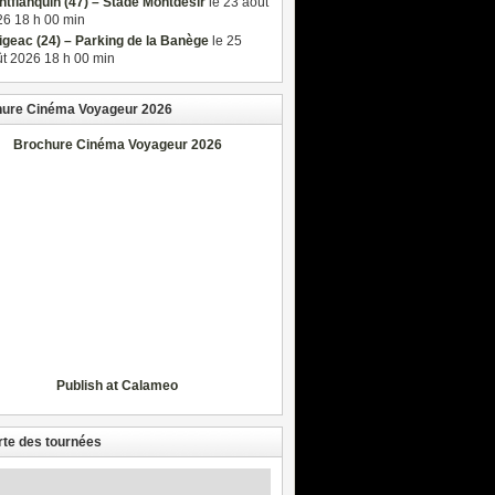
tflanquin (47) – Stade Montdésir
le 23 août
6 18 h 00 min
igeac (24) – Parking de la Banège
le 25
t 2026 18 h 00 min
ure Cinéma Voyageur 2026
Brochure Cinéma Voyageur 2026
Publish at Calameo
rte des tournées