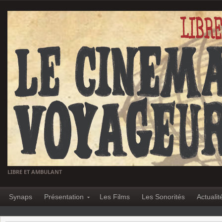
LIBRE ET AMBULANT
Synaps
Présentation
Les Films
Les Sonorités
Actualit