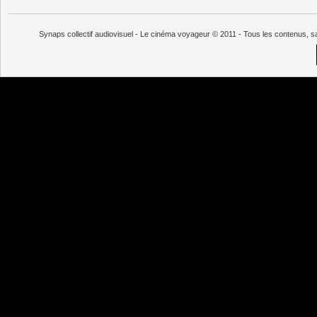
Synaps collectif audiovisuel - Le cinéma voyageur © 2011 - Tous les contenus, s