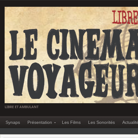
LIBRE ET AMBULANT
Synaps
Présentation
Les Films
Les Sonorités
Actualit