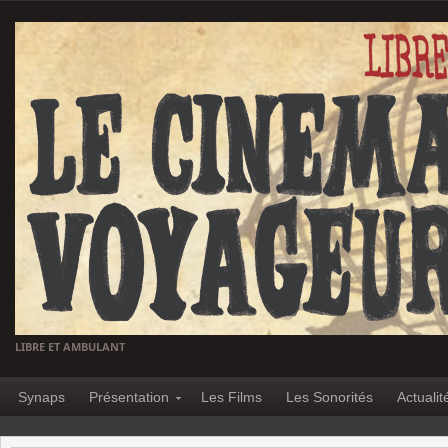
LIBRE ET AMBULANT
Synaps
Présentation
Les Films
Les Sonorités
Actualit