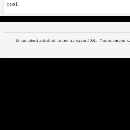
post.
Synaps collectif audiovisuel - Le cinéma voyageur © 2011 - Tous les contenus, s