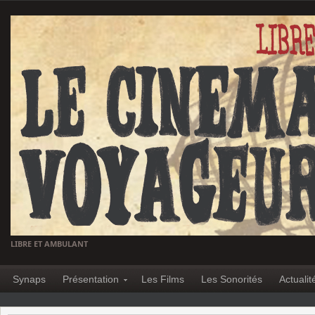
LIBRE ET AMBULANT
Synaps
Présentation
Les Films
Les Sonorités
Actualit