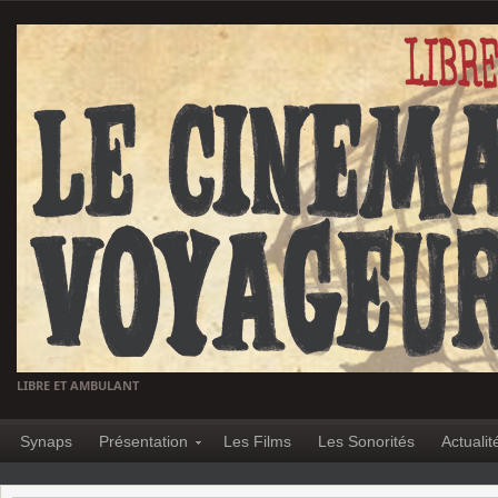
LIBRE ET AMBULANT
Synaps
Présentation
Les Films
Les Sonorités
Actualit