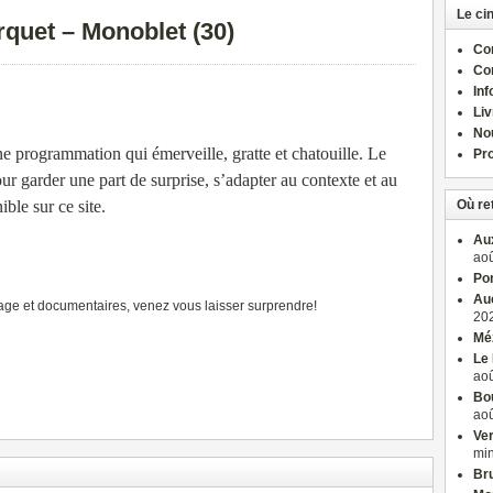
Le ci
rquet – Monoblet (30)
Com
Co
Inf
Liv
No
programmation qui émerveille, gratte et chatouille. Le
Pro
ur garder une part de surprise, s’adapter au contexte et au
ble sur ce site.
Où re
Aux
aoû
Po
Auc
rage et documentaires, venez vous laisser surprendre!
202
Méz
Le 
aoû
Bou
aoû
Ver
mi
Bru