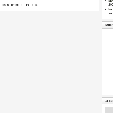
Mon
202
post a comment in this post.
Iss
aoû
Broch
La ca