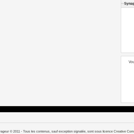
Syna
Vou
oyageur © 2011 - Tous les contenus, sauf exception signalée, sont sous
licence
Creative Co