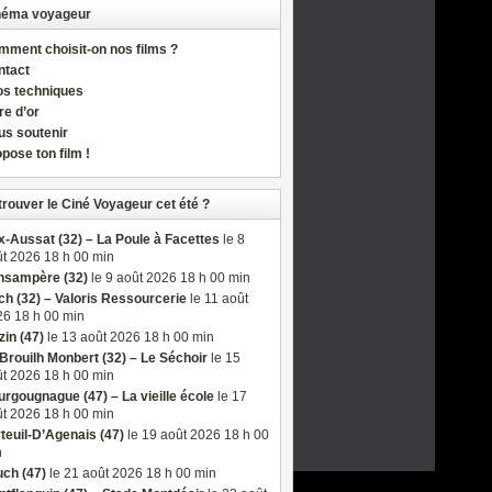
néma voyageur
ment choisit-on nos films ?
ntact
os techniques
re d’or
us soutenir
pose ton film !
trouver le Ciné Voyageur cet été ?
-Aussat (32) – La Poule à Facettes
le 8
t 2026 18 h 00 min
nsampère (32)
le 9 août 2026 18 h 00 min
h (32) – Valoris Ressourcerie
le 11 août
6 18 h 00 min
in (47)
le 13 août 2026 18 h 00 min
Brouilh Monbert (32) – Le Séchoir
le 15
t 2026 18 h 00 min
rgougnague (47) – La vieille école
le 17
t 2026 18 h 00 min
teuil-D’Agenais (47)
le 19 août 2026 18 h 00
n
ch (47)
le 21 août 2026 18 h 00 min