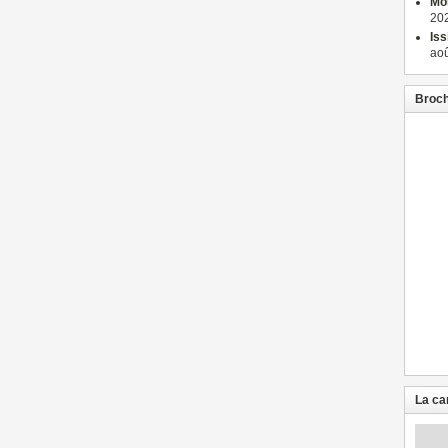
Mon
202
Iss
aoû
Broch
La ca