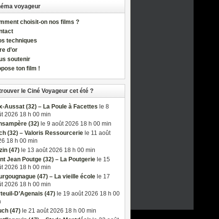
néma voyageur
ment choisit-on nos films ?
ntact
os techniques
re d’or
us soutenir
pose ton film !
trouver le Ciné Voyageur cet été ?
-Aussat (32) – La Poule à Facettes
le 8
t 2026 18 h 00 min
nsampère (32)
le 9 août 2026 18 h 00 min
h (32) – Valoris Ressourcerie
le 11 août
6 18 h 00 min
in (47)
le 13 août 2026 18 h 00 min
nt Jean Poutge (32) – La Poutgerie
le 15
t 2026 18 h 00 min
rgougnague (47) – La vieille école
le 17
t 2026 18 h 00 min
teuil-D’Agenais (47)
le 19 août 2026 18 h 00
n
ch (47)
le 21 août 2026 18 h 00 min