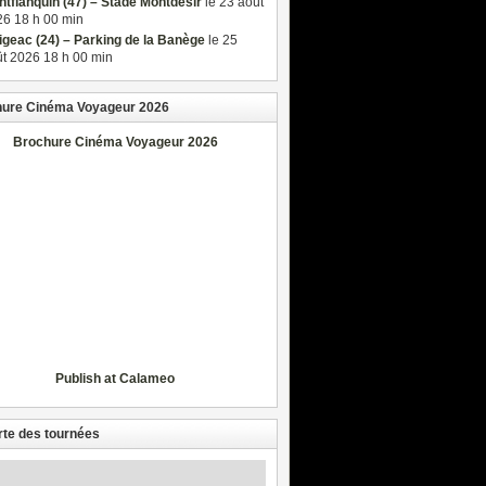
tflanquin (47) – Stade Montdésir
le 23 août
6 18 h 00 min
igeac (24) – Parking de la Banège
le 25
t 2026 18 h 00 min
ure Cinéma Voyageur 2026
Brochure Cinéma Voyageur 2026
Publish at Calameo
rte des tournées