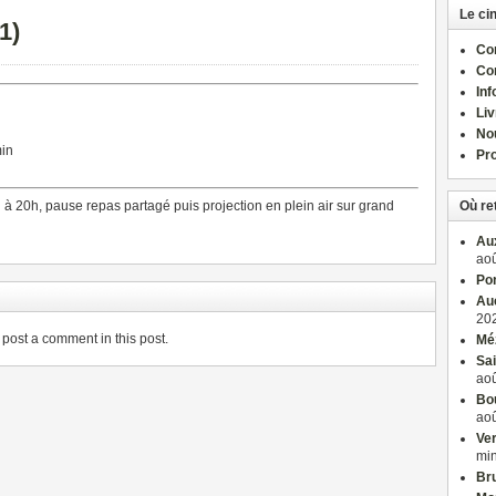
Le ci
1)
Com
Co
Inf
Liv
No
min
Pro
 à 20h, pause repas partagé puis projection en plein air sur grand
Où re
Aux
aoû
Po
Auc
202
post a comment in this post.
Méz
Sai
aoû
Bou
aoû
Ver
mi
Bru