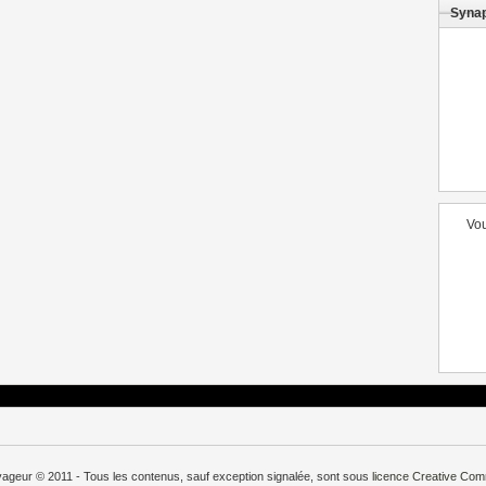
Syna
Vou
oyageur © 2011 - Tous les contenus, sauf exception signalée, sont sous
licence
Creative Co