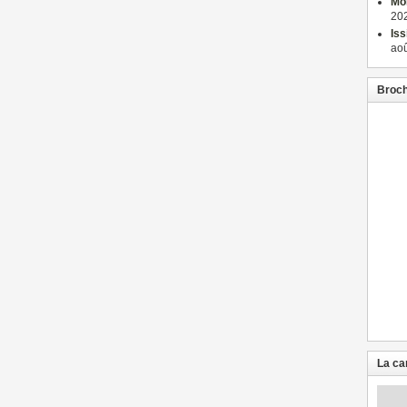
Mon
202
Iss
aoû
Broch
La ca