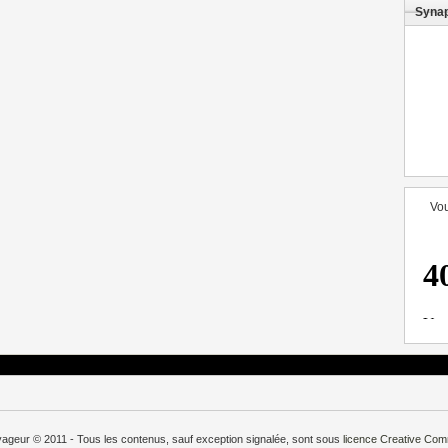
Syna
Vou
oyageur © 2011 - Tous les contenus, sauf exception signalée, sont sous
licence
Creative Co