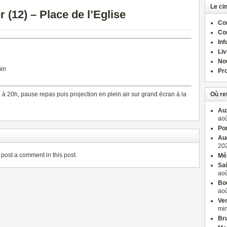
Le ci
 (12) – Place de l’Eglise
Com
Co
Inf
Liv
No
min
Pro
 à 20h, pause repas puis projection en plein air sur grand écran à la
Où re
Aux
aoû
Po
Auc
202
post a comment in this post.
Méz
Sai
aoû
Bou
aoû
Ver
mi
Bru