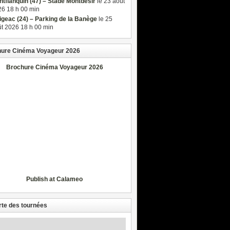
tflanquin (47) – Stade Montdésir
le 23 août
6 18 h 00 min
igeac (24) – Parking de la Banège
le 25
t 2026 18 h 00 min
ure Cinéma Voyageur 2026
Brochure Cinéma Voyageur 2026
Publish at Calameo
rte des tournées