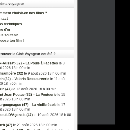
néma voyageur
ment choisit-on nos films ?
ntact
os techniques
re d’or
us soutenir
pose ton film !
trouver le Ciné Voyageur cet été ?
-Aussat (32) – La Poule à Facettes
le 8
t 2026 18 h 00 min
nsampère (32)
le 9 août 2026 18 h 00 min
h (32) – Valoris Ressourcerie
le 11 août
6 18 h 00 min
in (47)
le 13 août 2026 18 h 00 min
nt Jean Poutge (32) – La Poutgerie
le 15
t 2026 18 h 00 min
rgougnague (47) – La vieille école
le 17
t 2026 18 h 00 min
teuil-D’Agenais (47)
le 19 août 2026 18 h 00
n
ch (47)
le 21 août 2026 18 h 00 min