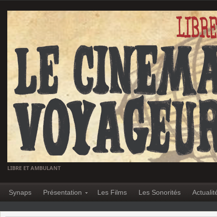
LIBRE ET AMBULANT
Synaps
Présentation
Les Films
Les Sonorités
Actualit