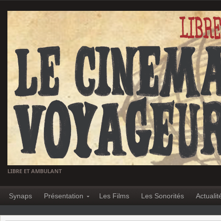
LIBRE ET AMBULANT
Synaps
Présentation
Les Films
Les Sonorités
Actualit