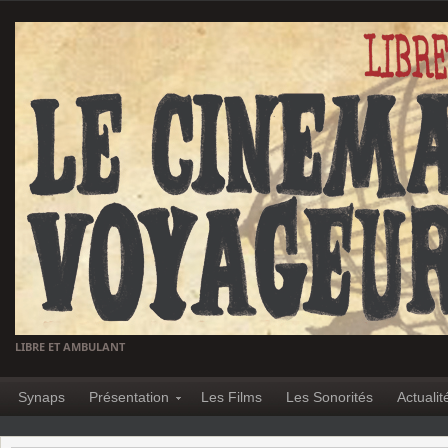
LIBRE ET AMBULANT
Synaps
Présentation
Les Films
Les Sonorités
Actualit